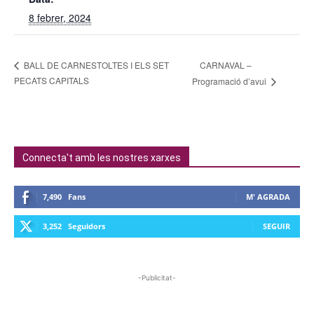
8 febrer, 2024
CARNAVAL –
BALL DE CARNESTOLTES I ELS SET
PECATS CAPITALS
Programació d’avui
Connecta't amb les nostres xarxes
7,490
Fans
M' AGRADA
3,252
Seguidors
SEGUIR
-Publicitat-