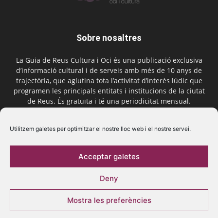
Sobre nosaltres
La Guia de Reus Cultura i Oci és una publicació exclusiva
d’informació cultural i de serveis amb més de 10 anys de
trajectòria, que aglutina tota l’activitat d’interès lúdic que
programen les principals entitats i institucions de la ciutat
de Reus. És gratuïta i té una periodicitat mensual.
Contactar-nos:
comercial@laguiadereus.com
Utilitzem galetes per optimitzar el nostre lloc web i el nostre servei.
Acceptar galetes
Segueix-nos
Deny
Mostra les preferències