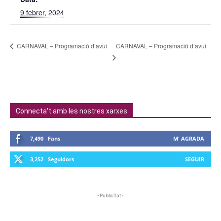
9 febrer, 2024
CARNAVAL – Programació d’avui
CARNAVAL – Programació d’avui
Connecta't amb les nostres xarxes
7,490
Fans
M' AGRADA
3,252
Seguidors
SEGUIR
-Publicitat-