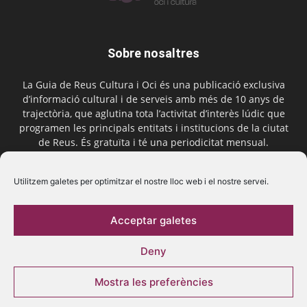
Sobre nosaltres
La Guia de Reus Cultura i Oci és una publicació exclusiva
d’informació cultural i de serveis amb més de 10 anys de
trajectòria, que aglutina tota l’activitat d’interès lúdic que
programen les principals entitats i institucions de la ciutat
de Reus. És gratuïta i té una periodicitat mensual.
Contactar-nos:
comercial@laguiadereus.com
Utilitzem galetes per optimitzar el nostre lloc web i el nostre servei.
Acceptar galetes
Segueix-nos
Deny
Mostra les preferències