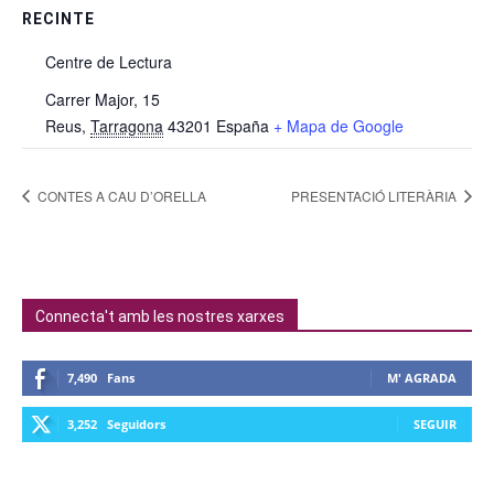
RECINTE
Centre de Lectura
Carrer Major, 15
Reus
,
Tarragona
43201
España
+ Mapa de Google
CONTES A CAU D’ORELLA
PRESENTACIÓ LITERÀRIA
Connecta't amb les nostres xarxes
7,490
Fans
M' AGRADA
3,252
Seguidors
SEGUIR