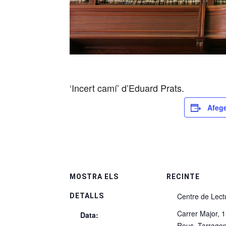
‘Incert camí’ d’Eduard Prats.
Afege
MOSTRA ELS
RECINTE
Centre de Lect
DETALLS
Carrer Major, 
Data:
Reus
,
Tarrago