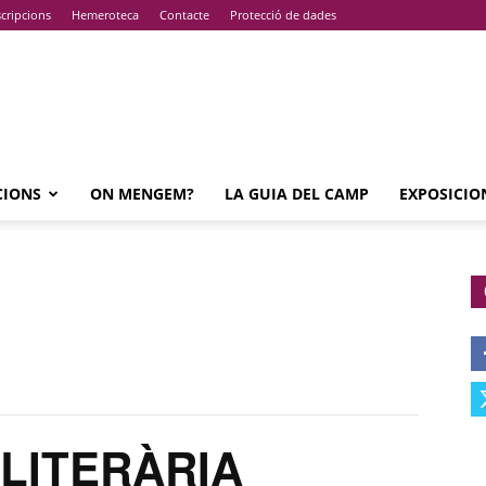
cripcions
Hemeroteca
Contacte
Protecció de dades
CIONS
ON MENGEM?
LA GUIA DEL CAMP
EXPOSICIO
LITERÀRIA