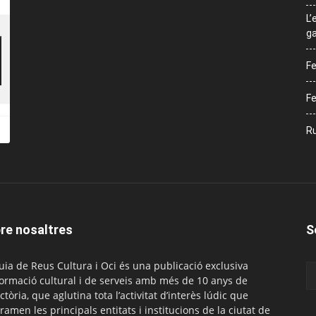
L’
ga
Fe
Fe
Ru
re nosaltres
S
uia de Reus Cultura i Oci és una publicació exclusiva
formació cultural i de serveis amb més de 10 anys de
ctòria, que aglutina tota l’activitat d’interès lúdic que
ramen les principals entitats i institucions de la ciutat de