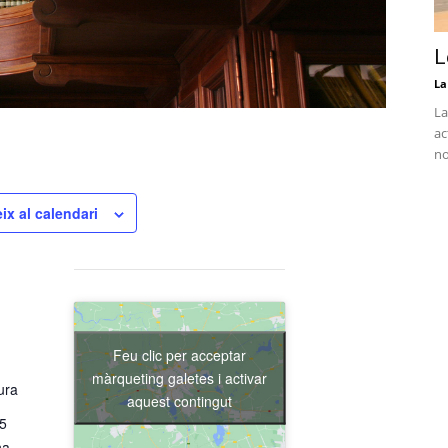
L
La
La
ac
no
ix al calendari
Feu clic per acceptar
màrqueting galetes i activar
ura
aquest contingut
15
na