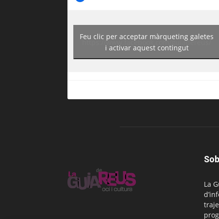
Feu clic per acceptar màrqueting galetes
https://www.facebook.com/guiadereus/
i activar aquest contingut
Sob
La G
d’in
traje
prog