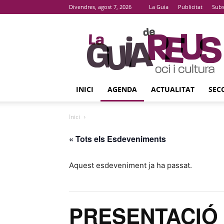
Divendres, agost 7, 2026
La Guia
Publicitat
Subs
La
Guia
De
Reus
INICI
AGENDA
ACTUALITAT
SEC
Inici
« Tots els Esdeveniments
Aquest esdeveniment ja ha passat.
PRESENTACIÓ 