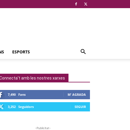
NS
ESPORTS
Connecta't amb les nostres xarxes
7,490
Fans
M' AGRADA
3,252
Seguidors
SEGUIR
-Publicitat-