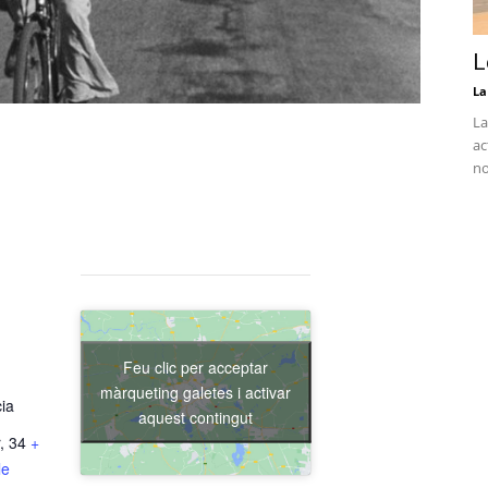
L
La
La
ac
no
Feu clic per acceptar
màrqueting galetes i activar
cia
aquest contingut
, 34
+
le