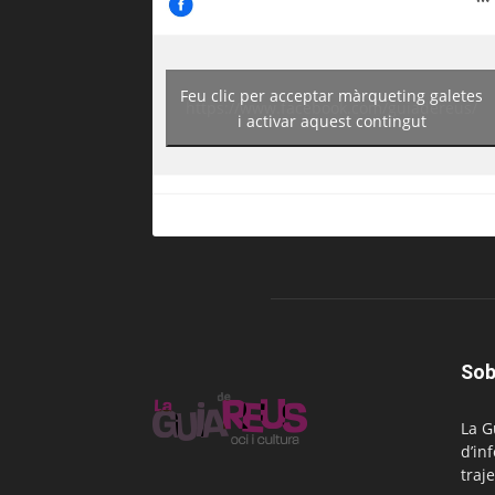
Feu clic per acceptar màrqueting galetes
https://www.facebook.com/guiadereus/
i activar aquest contingut
Sob
La G
d’in
traje