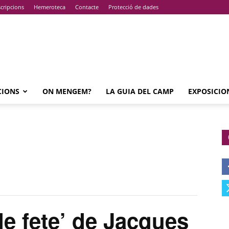
cripcions
Hemeroteca
Contacte
Protecció de dades
CIONS
ON MENGEM?
LA GUIA DEL CAMP
EXPOSICIO
e fete’ de Jacques