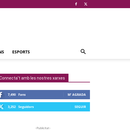
NS
ESPORTS
Connecta't amb les nostres xarxes
7,490
Fans
M' AGRADA
3,252
Seguidors
SEGUIR
-Publicitat-