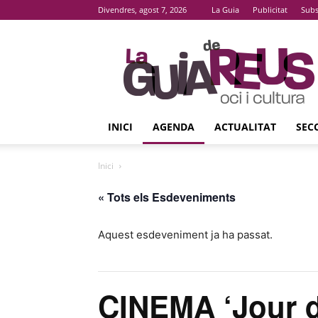
Divendres, agost 7, 2026
La Guia
Publicitat
Subs
La
Guia
De
Reus
INICI
AGENDA
ACTUALITAT
SEC
Inici
« Tots els Esdeveniments
Aquest esdeveniment ja ha passat.
CINEMA ‘Jour d