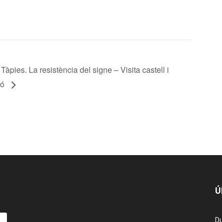
Tàpies. La resistència del signe – Visita castell i
ió
Ú
Du