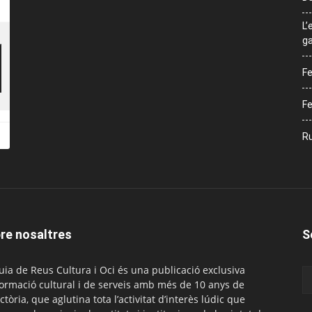
L’
ga
Fe
Fe
Ru
re nosaltres
S
uia de Reus Cultura i Oci és una publicació exclusiva
formació cultural i de serveis amb més de 10 anys de
ctòria, que aglutina tota l’activitat d’interès lúdic que