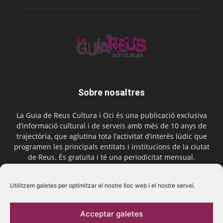
Sobre nosaltres
La Guia de Reus Cultura i Oci és una publicació exclusiva
d’informació cultural i de serveis amb més de 10 anys de
trajectòria, que aglutina tota l’activitat d’interès lúdic que
programen les principals entitats i institucions de la ciutat
de Reus. És gratuïta i té una periodicitat mensual.
Contactar-nos:
comercial@laguiadereus.com
Utilitzem galetes per optimitzar el nostre lloc web i el nostre servei.
Acceptar galetes
Segueix-nos