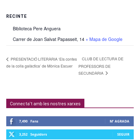
RECINTE
Biblioteca Pere Anguera
Carrer de Joan Salvat Papasseit, 14
+ Mapa de Google
CLUB DE LECTURA DE
PRESENTACIÓ LITERÀRIA ‘Els contes
de la colla galàctica’ de Mònica Escuer
PROFESSORS DE
SECUNDÀRIA
Connecta't amb les nostres xarxes
7,490
Fans
M' AGRADA
3,252
Seguidors
SEGUIR