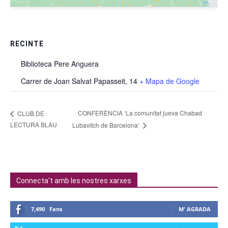
RECINTE
Biblioteca Pere Anguera
Carrer de Joan Salvat Papasseit, 14
+ Mapa de Google
CONFERÈNCIA ‘La comunitat jueva Chabad
CLUB DE
LECTURA BLAU
Lubavitch de Barcelona’
Connecta't amb les nostres xarxes
7,490
Fans
M' AGRADA