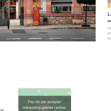
L
La
La
ac
no
Feu clic per acceptar
màrqueting galetes i activar
ral