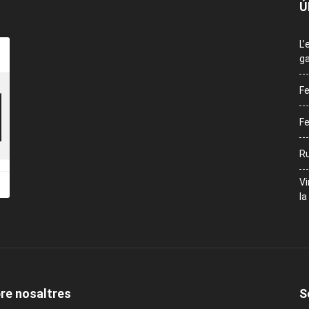
Ú
L’
ga
Fe
Fe
Ru
Vi
la
re nosaltres
S