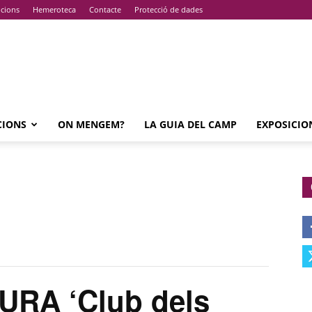
pcions
Hemeroteca
Contacte
Protecció de dades
CIONS
ON MENGEM?
LA GUIA DEL CAMP
EXPOSICIO
RA ‘Club dels