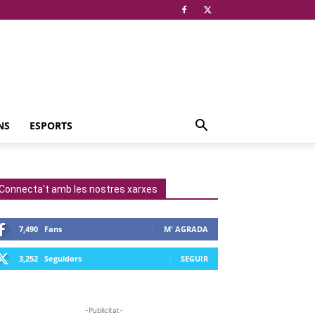
NS
ESPORTS
Connecta't amb les nostres xarxes
7,490
Fans
M' AGRADA
3,252
Seguidors
SEGUIR
-Publicitat-