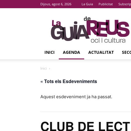
Dijous, agost 6, 2026
La Guia
Publicitat
Subscri
La
Guia
De
Reus
INICI
AGENDA
ACTUALITAT
SEC
Inici
« Tots els Esdeveniments
Aquest esdeveniment ja ha passat.
CLUB DE LECTU