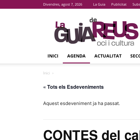
Divendres, agost 7, 2026
La Guia
Publicitat
Subs
La
Guia
De
Reus
INICI
AGENDA
ACTUALITAT
SEC
Inici
« Tots els Esdeveniments
Aquest esdeveniment ja ha passat.
CONTES del cal