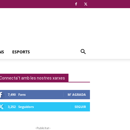
NS
ESPORTS
Connecta't amb les nostres xarxes
7,490
Fans
M' AGRADA
3,252
Seguidors
SEGUIR
-Publicitat-