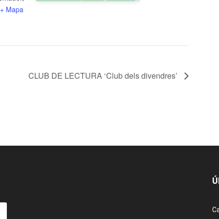
+ Mapa
CLUB DE LECTURA ‘Club dels divendres’
Ú
Ca