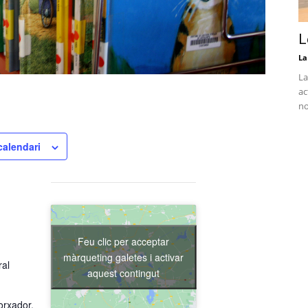
L
La
La
ac
no
calendari
Feu clic per acceptar
màrqueting galetes i activar
ral
aquest contingut
orxador,