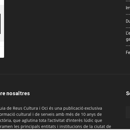
Im
Du
L’
ga
Fe
re nosaltres
S
uia de Reus Cultura i Oci és una publicació exclusiva
formació cultural i de serveis amb més de 10 anys de
ctòria, que aglutina tota l’activitat d’interès lúdic que
ramen les principals entitats i institucions de la ciutat de