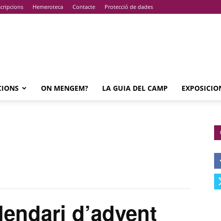
cripcions
Hemeroteca
Contacte
Protecció de dades
CIONS
ON MENGEM?
LA GUIA DEL CAMP
EXPOSICIO
endari d’advent