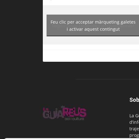
Feu clic per acceptar màrqueting galetes
https://www.facebook.com/guiadereus/
i activar aquest contingut
Sob
La G
d’in
traje
prog