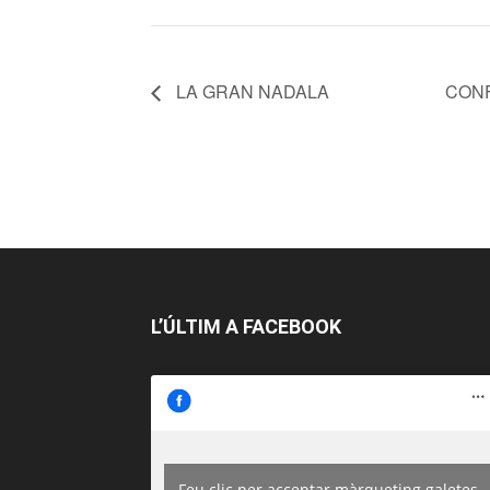
LA GRAN NADALA
CONFE
L’ÚLTIM A FACEBOOK
Feu clic per acceptar màrqueting galetes