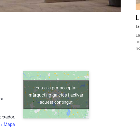
L
La
La
ac
no
Feu clic per acceptar
màrqueting galetes i activar
ral
aquest contingut
orxador,
+ Mapa