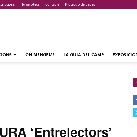
cripcions
Hemeroteca
Contacte
Protecció de dades
CIONS
ON MENGEM?
LA GUIA DEL CAMP
EXPOSICIO
RA ‘Entrelectors’