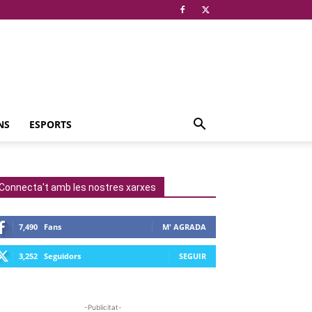
NS
ESPORTS
Connecta't amb les nostres xarxes
7,490
Fans
M' AGRADA
3,252
Seguidors
SEGUIR
-Publicitat-