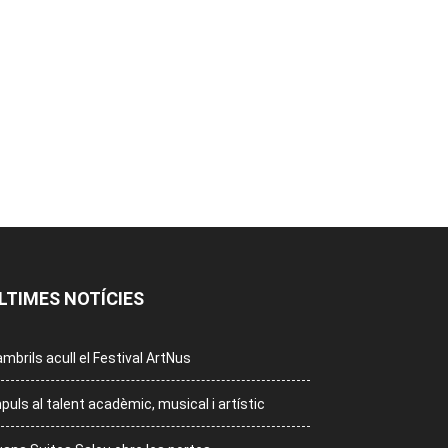
LTIMES NOTÍCIES
mbrils acull el Festival ArtNus
puls al talent acadèmic, musical i artístic