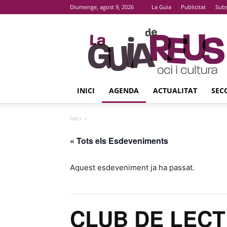
Diumenge, agost 9, 2026
La Guia
Publicitat
Subs
La
Guia
De
Reus
INICI
AGENDA
ACTUALITAT
SEC
Inici
« Tots els Esdeveniments
Aquest esdeveniment ja ha passat.
CLUB DE LECTU