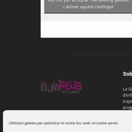
https://www.facebook.com/guiadereus/
i activar aquest contingut
Sob
La G
d’in
traje
prog
Reus
Utilitzem galetes per optimitzar el nostre lloc web i el nostre servei.
Cont