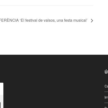
RÈNCIA ‘El festival de valsos, una festa musical’
Ú
Ca
Im