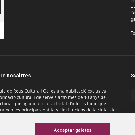
Du
L’
ga
Fe
re nosaltres
S
uia de Reus Cultura i Oci és una publicació exclusiva
formació cultural i de serveis amb més de 10 anys de
ctòria, que aglutina tota l’activitat d’interès lúdic que
ramen les principals entitats i institucions de la ciutat de
. És gratuïta i té una periodicitat mensual.
actar-nos:
comercial@laguiadereus.com
Acceptar galetes