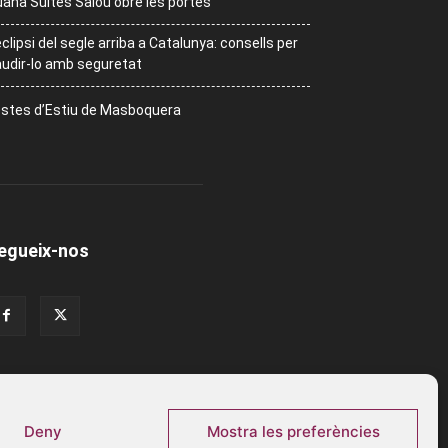
ana Suites Salou obre les portes
eclipsi del segle arriba a Catalunya: consells per
udir-lo amb seguretat
stes d’Estiu de Masboquera
egueix-nos
Deny
Mostra les preferències