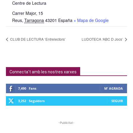
Centre de Lectura
Carrer Major, 15
Reus
,
Tarragona
43201
España
+ Mapa de Google
CLUB DE LECTURA ‘Entrelectors’
LUDOTECA ‘ABC D Jocs’
Connecta't amb les nostres xarxes
7,490
Fans
M' AGRADA
3,252
Seguidors
SEGUIR
-Publicitat-