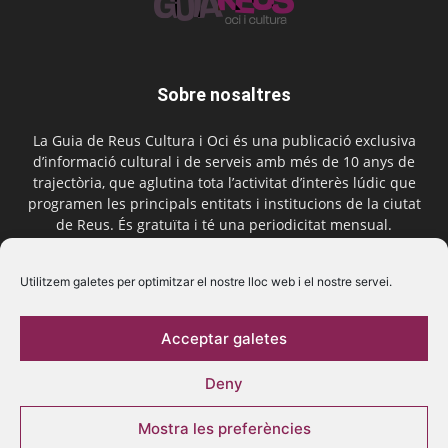
Sobre nosaltres
La Guia de Reus Cultura i Oci és una publicació exclusiva
d’informació cultural i de serveis amb més de 10 anys de
trajectòria, que aglutina tota l’activitat d’interès lúdic que
programen les principals entitats i institucions de la ciutat
de Reus. És gratuïta i té una periodicitat mensual.
Contactar-nos:
comercial@laguiadereus.com
Utilitzem galetes per optimitzar el nostre lloc web i el nostre servei.
Acceptar galetes
Segueix-nos
Deny
Mostra les preferències