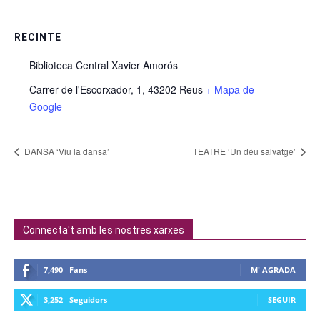
RECINTE
Biblioteca Central Xavier Amorós
Carrer de l'Escorxador, 1, 43202 Reus
+ Mapa de
Google
DANSA ‘Viu la dansa’
TEATRE ‘Un déu salvatge’
Connecta't amb les nostres xarxes
7,490
Fans
M' AGRADA
3,252
Seguidors
SEGUIR