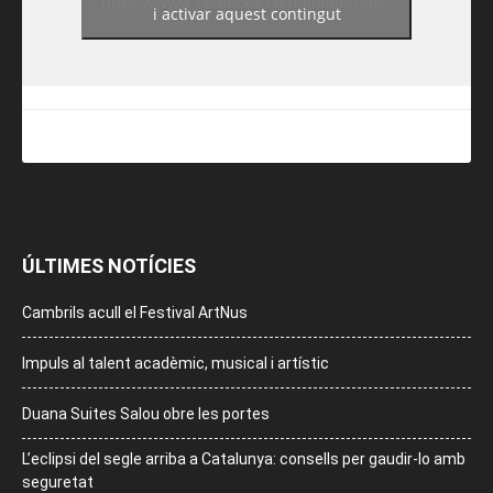
https://www.facebook.com/guiadereus/
i activar aquest contingut
ÚLTIMES NOTÍCIES
Cambrils acull el Festival ArtNus
Impuls al talent acadèmic, musical i artístic
Duana Suites Salou obre les portes
L’eclipsi del segle arriba a Catalunya: consells per gaudir-lo amb
seguretat