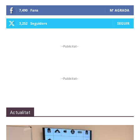
7,490
Fans
M' AGRADA
3,252
Seguidors
SEGUIR
-Publicitat-
-Publicitat-
Actualitat