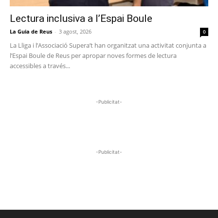
Lectura inclusiva a l’Espai Boule
La Guia de Reus
-
3 agost, 2026
0
La Lliga i l’Associació Supera’t han organitzat una activitat conjunta a
l’Espai Boule de Reus per apropar noves formes de lectura
accessibles a través...
-Publicitat-
-Publicitat-