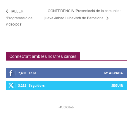
CONFERÈNCIA ‘Presentació de la comunitat
TALLER
‘Programació de
jueva Jabad Lubavitch de Barcelona’
videojocs’
Connecta't amb les nostres xarxes
7,490
Fans
M' AGRADA
3,252
Seguidors
SEGUIR
-Publicitat-