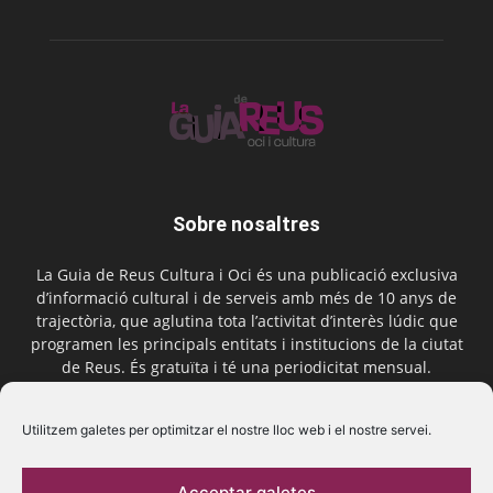
Sobre nosaltres
La Guia de Reus Cultura i Oci és una publicació exclusiva
d’informació cultural i de serveis amb més de 10 anys de
trajectòria, que aglutina tota l’activitat d’interès lúdic que
programen les principals entitats i institucions de la ciutat
de Reus. És gratuïta i té una periodicitat mensual.
Contactar-nos:
comercial@laguiadereus.com
Utilitzem galetes per optimitzar el nostre lloc web i el nostre servei.
Acceptar galetes