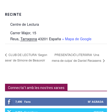
RECINTE
Centre de Lectura
Carrer Major, 15
Reus
,
Tarragona
43201
España
+ Mapa de Google
PRESENTACIÓ LITERÀRIA ‘Una
CLUB DE LECTURA ‘Segon
sexe’ de Simone de Beauvoir
mena de culpa’ de Daniel Recasens
Connecta't amb les nostres xarxes
7,490
Fans
M' AGRADA