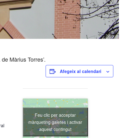
a de Màrius Torres’.
Afegeix al calendari
Feu clic per acceptar
màrqueting galetes i activar
ral
aquest contingut