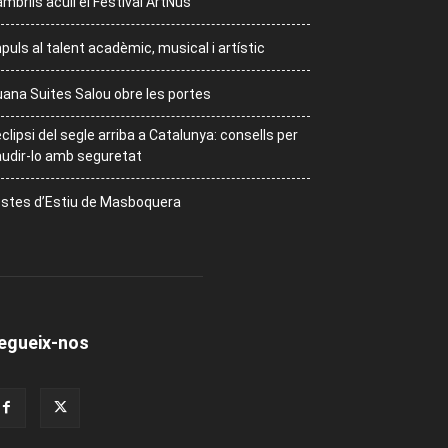
mbrils acull el Festival ArtNus
puls al talent acadèmic, musical i artístic
ana Suites Salou obre les portes
eclipsi del segle arriba a Catalunya: consells per
udir-lo amb seguretat
stes d’Estiu de Masboquera
egueix-nos