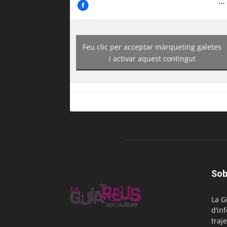
Feu clic per acceptar màrqueting galetes
https://www.facebook.com/guiadereus/
i activar aquest contingut
Sob
La G
d’in
traje