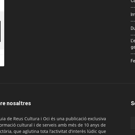
Ca
Im
Du
L’
ga
Fe
re nosaltres
S
uia de Reus Cultura i Oci és una publicació exclusiva
formació cultural i de serveis amb més de 10 anys de
ctòria, que aglutina tota l’activitat d’interès lúdic que