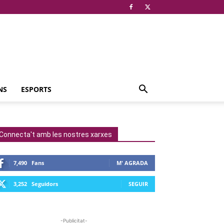
NS
ESPORTS
Connecta't amb les nostres xarxes
7,490
Fans
M' AGRADA
3,252
Seguidors
SEGUIR
-Publicitat-