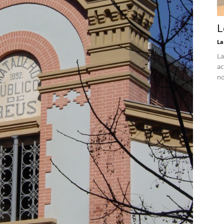
L
La
La
ac
no