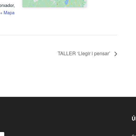
orxador,
+ Mapa
TALLER ‘Llegir i pensar’
Ú