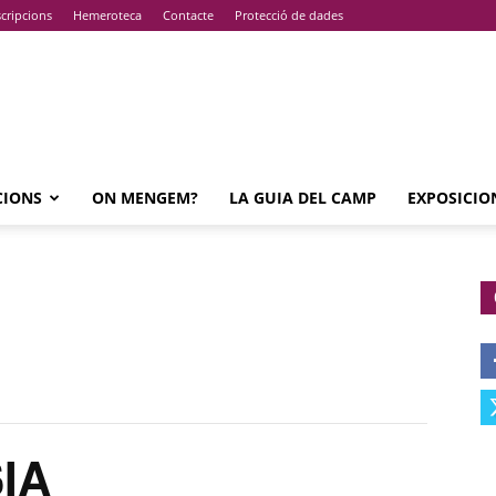
cripcions
Hemeroteca
Contacte
Protecció de dades
CIONS
ON MENGEM?
LA GUIA DEL CAMP
EXPOSICIO
IA