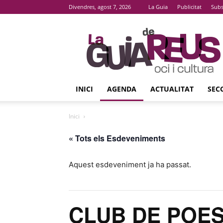
Divendres, agost 7, 2026
La Guia
Publicitat
Subs
La
Guia
De
Reus
INICI
AGENDA
ACTUALITAT
SEC
Inici
« Tots els Esdeveniments
Aquest esdeveniment ja ha passat.
CLUB DE POES