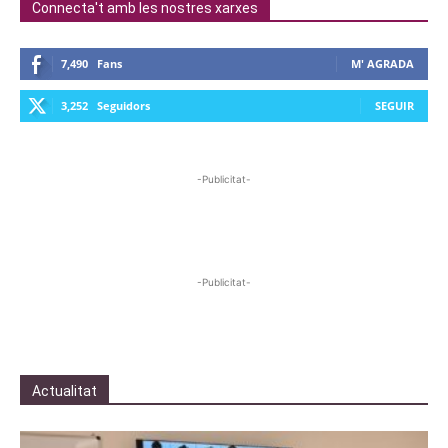
Connecta't amb les nostres xarxes
7,490
Fans
M' AGRADA
3,252
Seguidors
SEGUIR
-Publicitat-
-Publicitat-
Actualitat