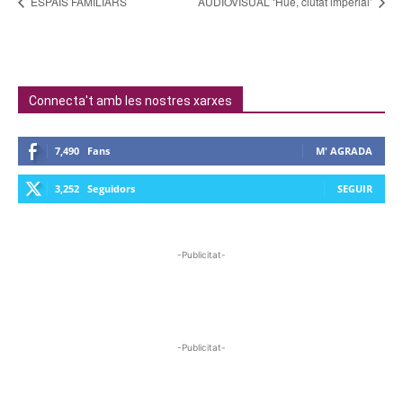
ESPAIS FAMILIARS
AUDIOVISUAL ‘Hue, ciutat imperial’
Connecta't amb les nostres xarxes
7,490
Fans
M' AGRADA
3,252
Seguidors
SEGUIR
-Publicitat-
-Publicitat-