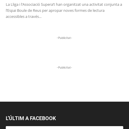
La Lliga i l’Associació Supera’t han organitzat una activitat conjunta a
l’Espai Boule de Reus per apropar noves formes de lectura
accessibles a través...
-Publicitat-
-Publicitat-
L’ÚLTIM A FACEBOOK