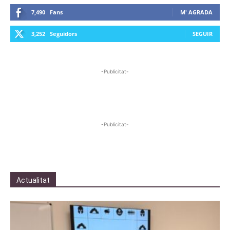
7,490
Fans
M' AGRADA
3,252
Seguidors
SEGUIR
-Publicitat-
-Publicitat-
Actualitat