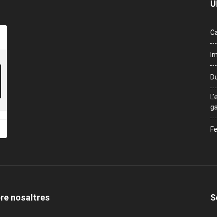
Ú
Ca
Im
Du
L’
ga
Fe
re nosaltres
S