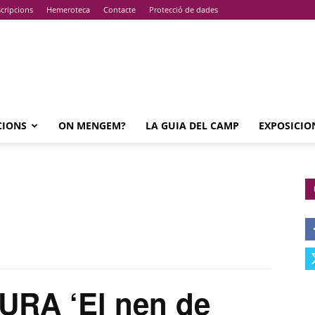
cripcions
Hemeroteca
Contacte
Protecció de dades
CIONS
ON MENGEM?
LA GUIA DEL CAMP
EXPOSICIO
RA ‘El nen de