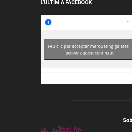
L’ÚLTIM A FACEBOOK
Feu clic per acceptar màrqueting galetes
https://www.facebook.com/guiadereus/
i activar aquest contingut
Sob