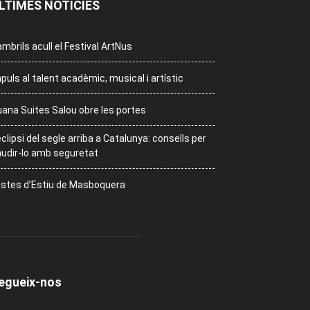
LTIMES NOTÍCIES
mbrils acull el Festival ArtNus
puls al talent acadèmic, musical i artístic
ana Suites Salou obre les portes
eclipsi del segle arriba a Catalunya: consells per
udir-lo amb seguretat
stes d’Estiu de Masboquera
egueix-nos