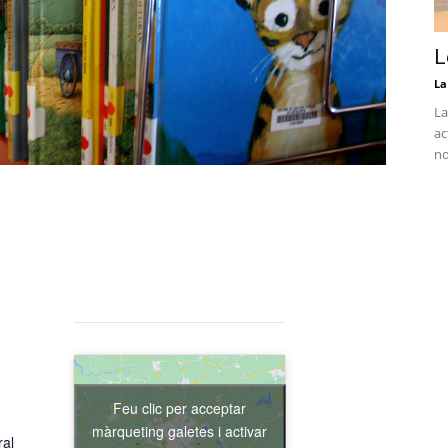
L
La
La
ac
no
Feu clic per acceptar
màrqueting galetes i activar
ral