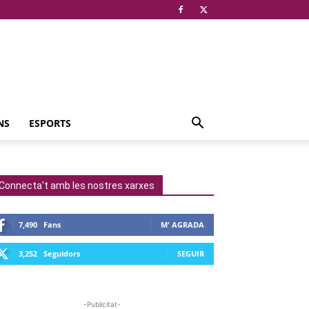
NS
ESPORTS
Connecta't amb les nostres xarxes
7,490
Fans
M' AGRADA
3,252
Seguidors
SEGUIR
-Publicitat-