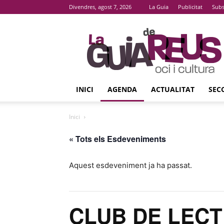
Divendres, agost 7, 2026
La Guia
Publicitat
Subs
La
Guia
De
Reus
INICI
AGENDA
ACTUALITAT
SEC
Inici
« Tots els Esdeveniments
Aquest esdeveniment ja ha passat.
CLUB DE LECTU