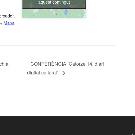
aquest contingut
orxador,
+ Mapa
chia
CONFERÈNCIA ‘Catorze 14, diari
digital cultural’