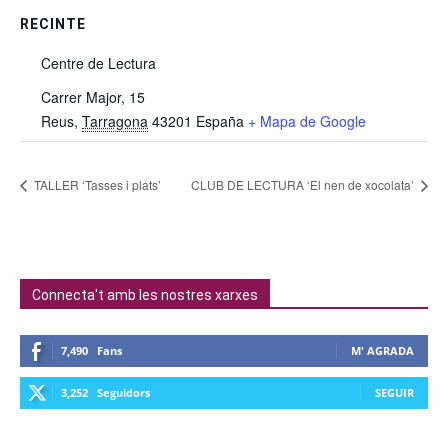
RECINTE
Centre de Lectura
Carrer Major, 15
Reus
,
Tarragona
43201
España
+ Mapa de Google
TALLER ‘Tasses i plats’
CLUB DE LECTURA ‘El nen de xocolata’
Connecta't amb les nostres xarxes
7,490
Fans
M' AGRADA
3,252
Seguidors
SEGUIR