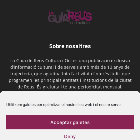
Sobre nosaltres
La Guia de Reus Cultura i Oci és una publicació exclusiva
d’informació cultural i de serveis amb més de 10 anys de
trajectòria, que aglutina tota l’activitat d’interès lúdic que
programen les principals entitats i institucions de la ciutat
de Reus. És gratuïta i té una periodicitat mensual.
Contactar-nos:
comercial@laguiadereus.com
Utilitzem galetes per optimitzar el nostre lloc web i el nostre servei.
Acceptar galetes
Segueix-nos
Deny