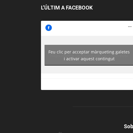
L’ÚLTIM A FACEBOOK
Feu clic per acceptar màrqueting galetes
https://www.facebook.com/guiadereus/
i activar aquest contingut
Sob