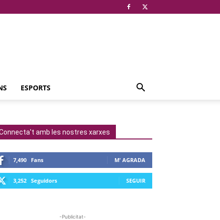
NS
ESPORTS
Connecta't amb les nostres xarxes
7,490
Fans
M' AGRADA
3,252
Seguidors
SEGUIR
-Publicitat-