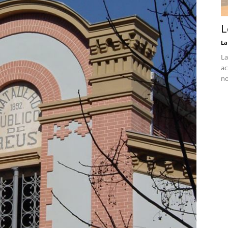
L
La
La
ac
no