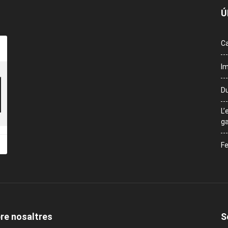
Ú
Ca
Im
Du
L’
ga
Fe
re nosaltres
S