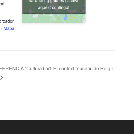
màrqueting galetes i activar
ral
aquest contingut
orxador,
+ Mapa
RÈNCIA ‘Cultura i art. El context reusenc de Roig i