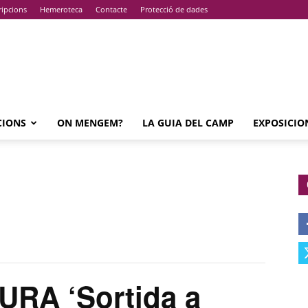
ripcions
Hemeroteca
Contacte
Protecció de dades
CIONS
ON MENGEM?
LA GUIA DEL CAMP
EXPOSICIO
RA ‘Sortida a