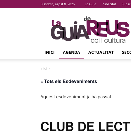
Dissabte, agost 8, 2026
La Guia
Publicitat
Subsc
La
Guia
De
Reus
INICI
AGENDA
ACTUALITAT
SEC
Inici
« Tots els Esdeveniments
Aquest esdeveniment ja ha passat.
CLUB DE LECTU