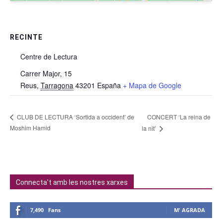
RECINTE
Centre de Lectura
Carrer Major, 15
Reus
,
Tarragona
43201
España
+ Mapa de Google
CONCERT ‘La reina de
CLUB DE LECTURA ‘Sortida a occident’ de
Moshim Hamid
la nit’
Connecta't amb les nostres xarxes
7,490
Fans
M' AGRADA