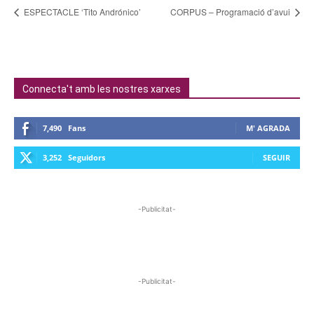
ESPECTACLE ‘Tito Andrónico’
CORPUS – Programació d’avui
Connecta't amb les nostres xarxes
7,490
Fans
M' AGRADA
3,252
Seguidors
SEGUIR
-Publicitat-
-Publicitat-