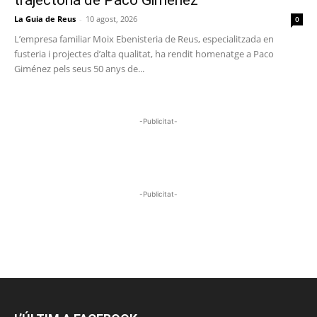
trajectòria de Paco Giménez
La Guia de Reus
-
10 agost, 2026
0
L’empresa familiar Moix Ebenisteria de Reus, especialitzada en
fusteria i projectes d’alta qualitat, ha rendit homenatge a Paco
Giménez pels seus 50 anys de...
-Publicitat-
-Publicitat-