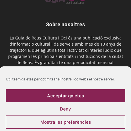
Sobre nosaltres
La Guia de Reus Cultura i Oci és una publicació exclusiva
d’informació cultural i de serveis amb més de 10 anys de
trajectòria, que aglutina tota l’activitat d’interès lúdic que
programen les principals entitats i institucions de la ciutat
de Reus. És gratuïta i té una periodicitat mensual.
Contactar-nos:
comercial@laguiadereus.com
Utilitzem galetes per optimitzar el nostre lloc web i el nostre servei.
Acceptar galetes
Segueix-nos
Deny
Mostra les preferències