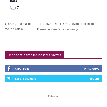
Data:
juny 7
FESTIVAL DE FI DE CURS de l’Escola de
CONCERT ‘Nit de
rock en català’
Dansa del Centre de Lectura
Connecta't amb les nostres xarxes
7,490
Fans
M' AGRADA
3,252
Seguidors
SEGUIR
-Publicitat-