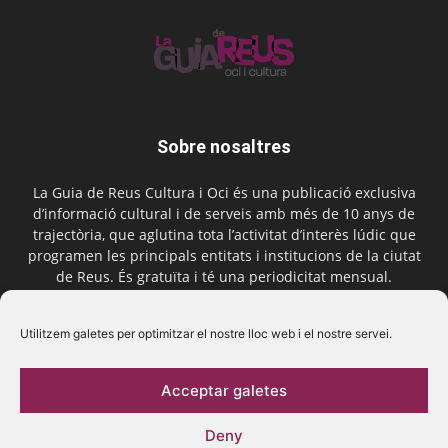
Sobre nosaltres
La Guia de Reus Cultura i Oci és una publicació exclusiva
d’informació cultural i de serveis amb més de 10 anys de
trajectòria, que aglutina tota l’activitat d’interès lúdic que
programen les principals entitats i institucions de la ciutat
de Reus. És gratuïta i té una periodicitat mensual.
Contactar-nos:
comercial@laguiadereus.com
Utilitzem galetes per optimitzar el nostre lloc web i el nostre servei.
Acceptar galetes
Segueix-nos
Deny