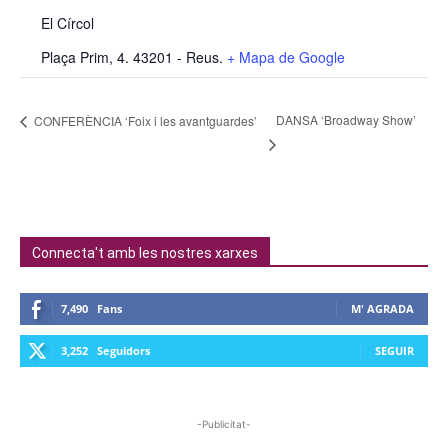
El Círcol
Plaça Prim, 4. 43201 - Reus.
+ Mapa de Google
DANSA ‘Broadway Show’
CONFERÈNCIA ‘Foix i les avantguardes’
Connecta't amb les nostres xarxes
7,490
Fans
M' AGRADA
3,252
Seguidors
SEGUIR
-Publicitat-