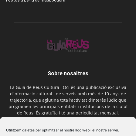
Festes d’Estiu de Masboquera
Sobre nosaltres
La Guia de Reus Cultura i Oci és una publicació exclusiva
d’informació cultural i de serveis amb més de 10 anys de
trajectòria, que aglutina tota l’activitat d’interès lúdic que
programen les principals entitats i institucions de la ciutat
de Reus. És gratuïta i té una periodicitat mensual.
Contactar-nos:
comercial@laguiadereus.com
Utilitzem galetes per optimitzar el nostre lloc web i el nostre servei.