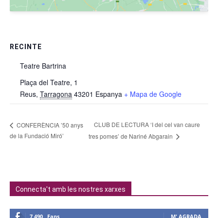
RECINTE
Teatre Bartrina
Plaça del Teatre, 1
Reus
,
Tarragona
43201
Espanya
+ Mapa de Google
CLUB DE LECTURA ‘I del cel van caure
CONFERÈNCIA ’50 anys
de la Fundació Miró’
tres pomes’ de Nariné Abgarain
Connecta't amb les nostres xarxes
7,490
Fans
M' AGRADA