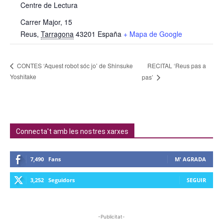
Centre de Lectura
Carrer Major, 15
Reus
,
Tarragona
43201
España
+ Mapa de Google
RECITAL ‘Reus pas a
CONTES ‘Aquest robot sóc jo’ de Shinsuke
Yoshitake
pas’
Connecta't amb les nostres xarxes
7,490
Fans
M' AGRADA
3,252
Seguidors
SEGUIR
-Publicitat-