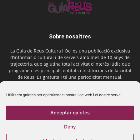
Sobre nosaltres
La Guia de Reus Cultura i Oci és una publicació exclusiva
d’informació cultural i de serveis amb més de 10 anys de
trajectòria, que aglutina tota l’activitat d’interès lúdic que
programen les principals entitats i institucions de la ciutat
de Reus. És gratuïta i té una periodicitat mensual.
Contactar-nos:
comercial@laguiadereus.com
Utilitzem galetes per optimitzar el nostre lloc web i el nostre servei.
Acceptar galetes
Segueix-nos
Deny