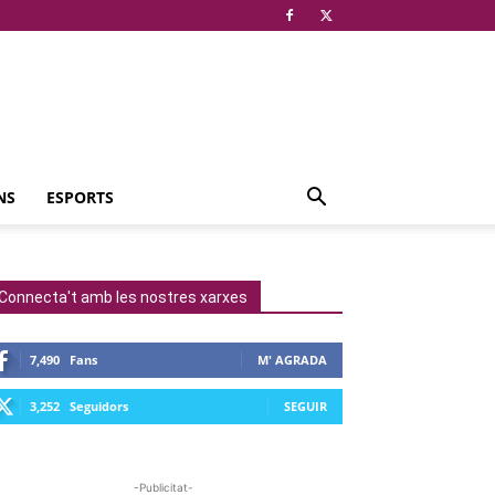
NS
ESPORTS
Connecta't amb les nostres xarxes
7,490
Fans
M' AGRADA
3,252
Seguidors
SEGUIR
-Publicitat-