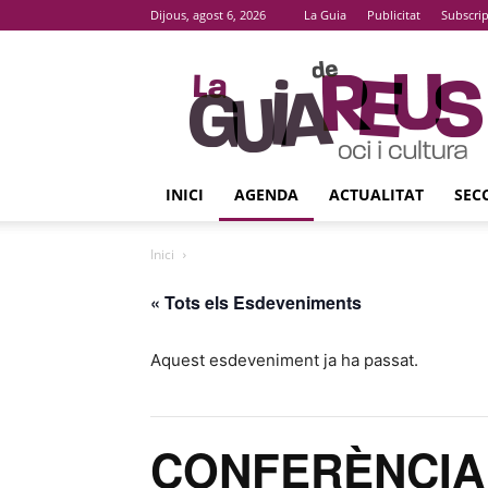
Dijous, agost 6, 2026
La Guia
Publicitat
Subscri
La
Guia
De
Reus
INICI
AGENDA
ACTUALITAT
SEC
Inici
« Tots els Esdeveniments
Aquest esdeveniment ja ha passat.
CONFERÈNCIA ‘