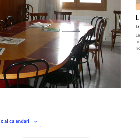
L
La
La
ac
no
x al calendari