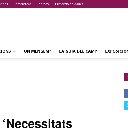
pcions
Hemeroteca
Contacte
Protecció de dades
CIONS
ON MENGEM?
LA GUIA DEL CAMP
EXPOSICIO
Necessitats