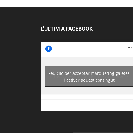
L’ÚLTIM A FACEBOOK
Feu clic per acceptar màrqueting galetes
https://www.facebook.com/guiadereus/
i activar aquest contingut