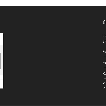
Ú
L’
ga
Fe
Fe
Ru
Vi
la