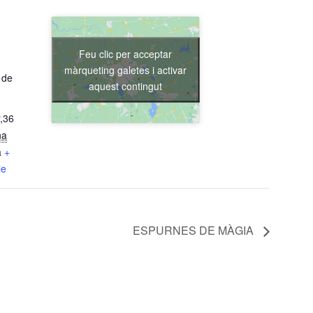
Feu clic per acceptar
màrqueting galetes i activar
 de
aquest contingut
,36
na
a
+
le
ESPURNES DE MÀGIA