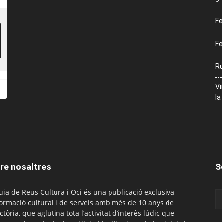
Fe
Fe
Ru
Vi
la
re nosaltres
S
uia de Reus Cultura i Oci és una publicació exclusiva
formació cultural i de serveis amb més de 10 anys de
ctòria, que aglutina tota l’activitat d’interès lúdic que