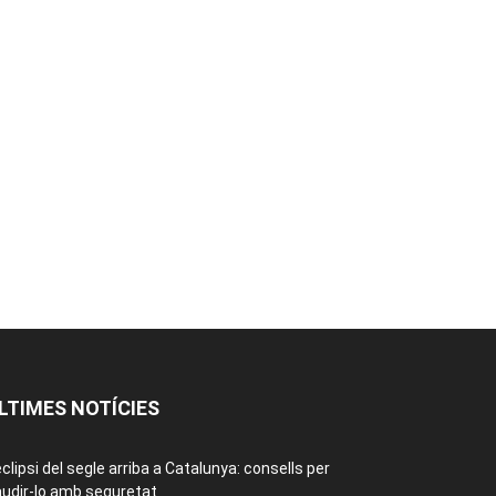
LTIMES NOTÍCIES
eclipsi del segle arriba a Catalunya: consells per
udir-lo amb seguretat