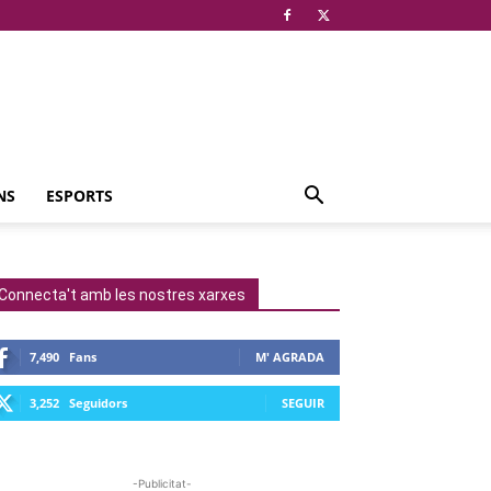
NS
ESPORTS
Connecta't amb les nostres xarxes
7,490
Fans
M' AGRADA
3,252
Seguidors
SEGUIR
-Publicitat-