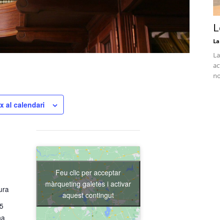
L
La
La
ac
no
x al calendari
Feu clic per acceptar
màrqueting galetes i activar
ura
aquest contingut
15
na