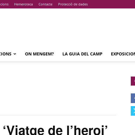
pcions
Hemeroteca
Contacte
Protecció de dades
CIONS
ON MENGEM?
LA GUIA DEL CAMP
EXPOSICIO
iatge de l’heroi’