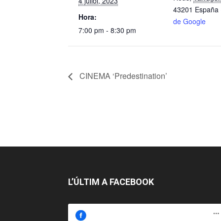
4 juliol, 2023
43201
España
Hora:
de Google
7:00 pm - 8:30 pm
CINEMA ‘Predestination’
L’ÚLTIM A FACEBOOK