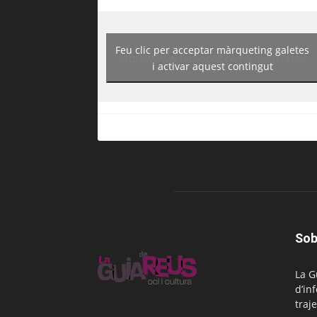
Feu clic per acceptar màrqueting galetes
https://www.facebook.com/guiadereus/
i activar aquest contingut
Sob
La G
d’in
traje