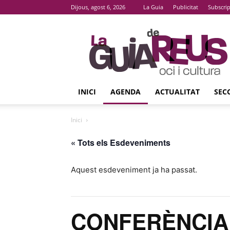
Dijous, agost 6, 2026
La Guia
Publicitat
Subscri
La
Guia
De
Reus
INICI
AGENDA
ACTUALITAT
SEC
Inici
« Tots els Esdeveniments
Aquest esdeveniment ja ha passat.
CONFERÈNCIA ‘V