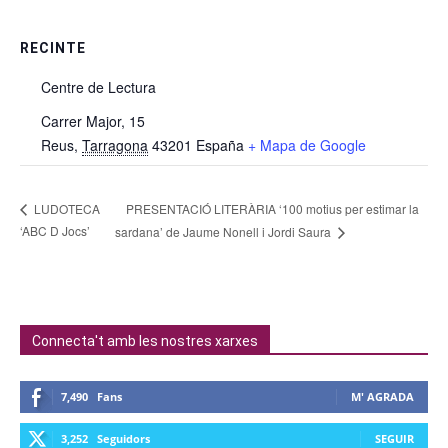
RECINTE
Centre de Lectura
Carrer Major, 15
Reus
,
Tarragona
43201
España
+ Mapa de Google
PRESENTACIÓ LITERÀRIA ‘100 motius per estimar la
LUDOTECA
‘ABC D Jocs’
sardana’ de Jaume Nonell i Jordi Saura
Connecta't amb les nostres xarxes
7,490
Fans
M' AGRADA
3,252
Seguidors
SEGUIR