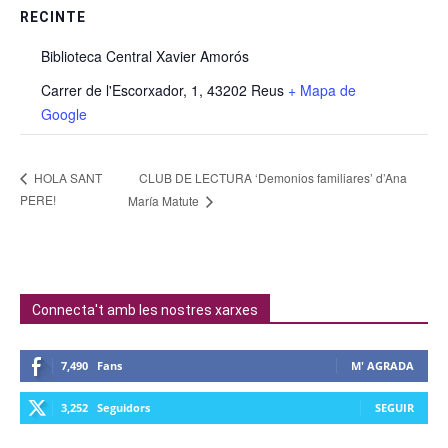
RECINTE
Biblioteca Central Xavier Amorós
Carrer de l'Escorxador, 1, 43202 Reus
+ Mapa de
Google
CLUB DE LECTURA ‘Demonios familiares’ d’Ana
HOLA SANT
PERE!
María Matute
Connecta't amb les nostres xarxes
7,490
Fans
M' AGRADA
3,252
Seguidors
SEGUIR