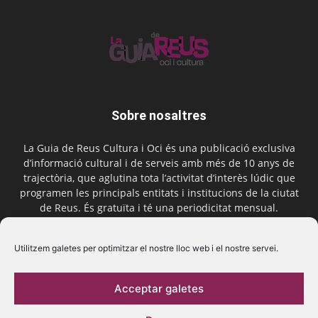
Sobre nosaltres
La Guia de Reus Cultura i Oci és una publicació exclusiva
d’informació cultural i de serveis amb més de 10 anys de
trajectòria, que aglutina tota l’activitat d’interès lúdic que
programen les principals entitats i institucions de la ciutat
de Reus. És gratuïta i té una periodicitat mensual.
Contactar-nos:
comercial@laguiadereus.com
Utilitzem galetes per optimitzar el nostre lloc web i el nostre servei.
Acceptar galetes
Segueix-nos