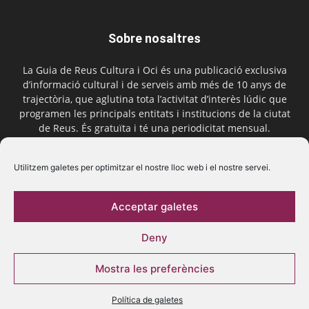
Sobre nosaltres
La Guia de Reus Cultura i Oci és una publicació exclusiva
d’informació cultural i de serveis amb més de 10 anys de
trajectòria, que aglutina tota l’activitat d’interès lúdic que
programen les principals entitats i institucions de la ciutat
de Reus. És gratuïta i té una periodicitat mensual.
Contactar-nos:
comercial@laguiadereus.com
Utilitzem galetes per optimitzar el nostre lloc web i el nostre servei.
Acceptar galetes
Segueix-nos
Deny
Mostra les preferències
Política de galetes
© 2016 La Guia de Reus | Creada per Be Marketing