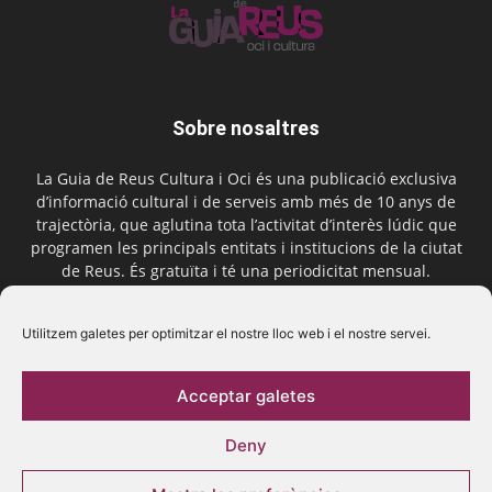
Sobre nosaltres
La Guia de Reus Cultura i Oci és una publicació exclusiva
d’informació cultural i de serveis amb més de 10 anys de
trajectòria, que aglutina tota l’activitat d’interès lúdic que
programen les principals entitats i institucions de la ciutat
de Reus. És gratuïta i té una periodicitat mensual.
Contactar-nos:
comercial@laguiadereus.com
Utilitzem galetes per optimitzar el nostre lloc web i el nostre servei.
Acceptar galetes
Segueix-nos
Deny