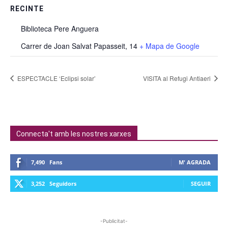
RECINTE
Biblioteca Pere Anguera
Carrer de Joan Salvat Papasseit, 14
+ Mapa de Google
ESPECTACLE ‘Eclipsi solar’
VISITA al Refugi Antiaeri
Connecta't amb les nostres xarxes
7,490
Fans
M' AGRADA
3,252
Seguidors
SEGUIR
-Publicitat-