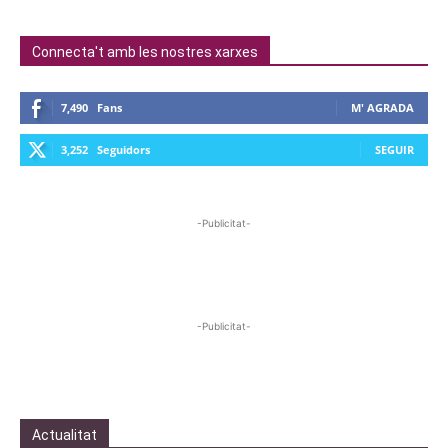
Connecta't amb les nostres xarxes
7,490
Fans
M' AGRADA
3,252
Seguidors
SEGUIR
-Publicitat-
-Publicitat-
Actualitat