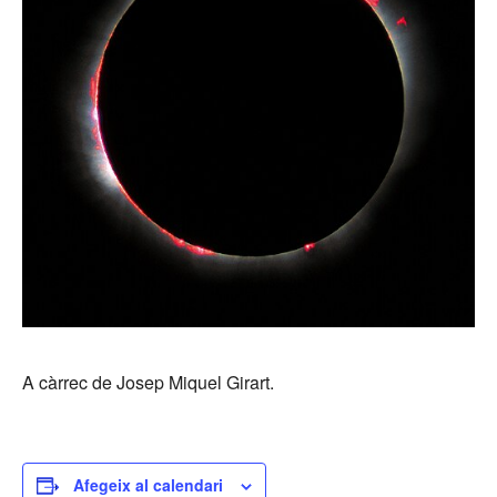
A càrrec de Josep Miquel Girart.
Afegeix al calendari