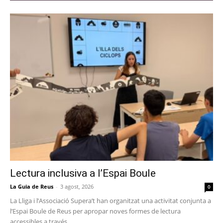
Lectura inclusiva a l’Espai Boule
La Guia de Reus
-
3 agost, 2026
0
La Lliga i l’Associació Supera’t han organitzat una activitat conjunta a
l’Espai Boule de Reus per apropar noves formes de lectura
accessibles a través...