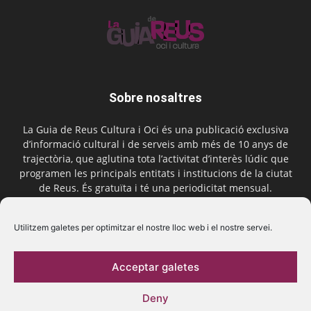
Sobre nosaltres
La Guia de Reus Cultura i Oci és una publicació exclusiva
d’informació cultural i de serveis amb més de 10 anys de
trajectòria, que aglutina tota l’activitat d’interès lúdic que
programen les principals entitats i institucions de la ciutat
de Reus. És gratuïta i té una periodicitat mensual.
Contactar-nos:
comercial@laguiadereus.com
Utilitzem galetes per optimitzar el nostre lloc web i el nostre servei.
Acceptar galetes
Segueix-nos
Deny