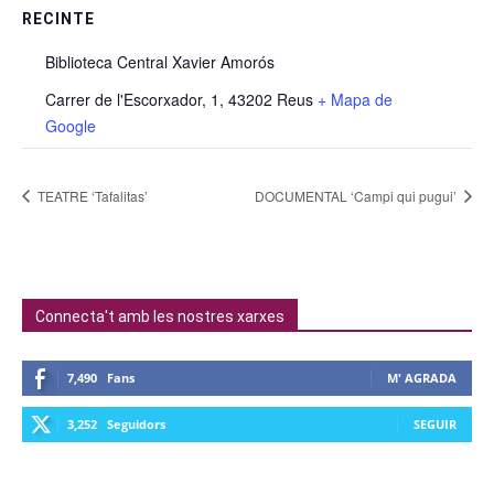
RECINTE
Biblioteca Central Xavier Amorós
Carrer de l'Escorxador, 1, 43202 Reus
+ Mapa de
Google
TEATRE ‘Tafalitas’
DOCUMENTAL ‘Campi qui pugui’
Connecta't amb les nostres xarxes
7,490
Fans
M' AGRADA
3,252
Seguidors
SEGUIR