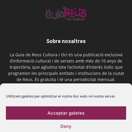
Sobre nosaltres
La Guia de Reus Cultura i Oci és una publicació exclusiva
d’informació cultural i de serveis amb més de 10 anys de
trajectòria, que aglutina tota l’activitat d’interès lúdic que
programen les principals entitats i institucions de la ciutat
de Reus. És gratuïta i té una periodicitat mensual.
Contactar-nos:
comercial@laguiadereus.com
Utilitzem galetes per optimitzar el nostre lloc web i el nostre servei.
Acceptar galetes
Segueix-nos
Deny