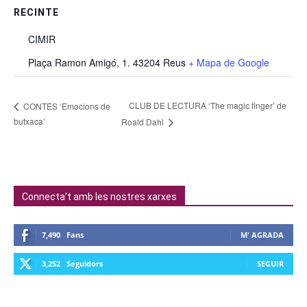
RECINTE
CIMIR
Plaça Ramon Amigó, 1. 43204 Reus
+ Mapa de Google
CLUB DE LECTURA ‘The magic finger’ de
CONTES ‘Emocions de
butxaca’
Roald Dahl
Connecta't amb les nostres xarxes
7,490
Fans
M' AGRADA
3,252
Seguidors
SEGUIR