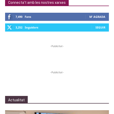
Connecta't amb les nostres xarxes
7,490
Fans
M' AGRADA
3,252
Seguidors
SEGUIR
-Publicitat-
-Publicitat-
Actualitat