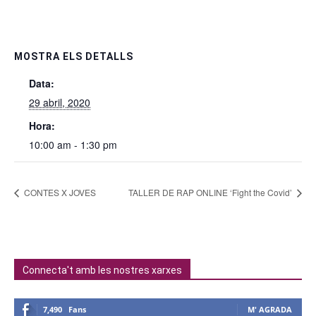
MOSTRA ELS DETALLS
Data:
29 abril, 2020
Hora:
10:00 am - 1:30 pm
CONTES X JOVES
TALLER DE RAP ONLINE ‘Fight the Covid’
Connecta't amb les nostres xarxes
7,490
Fans
M' AGRADA