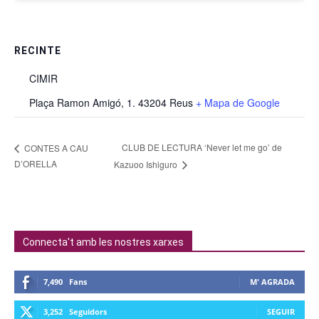
RECINTE
CIMIR
Plaça Ramon Amigó, 1. 43204 Reus
+ Mapa de Google
CLUB DE LECTURA ‘Never let me go’ de
CONTES A CAU
D’ORELLA
Kazuoo Ishiguro
Connecta't amb les nostres xarxes
7,490
Fans
M' AGRADA
3,252
Seguidors
SEGUIR