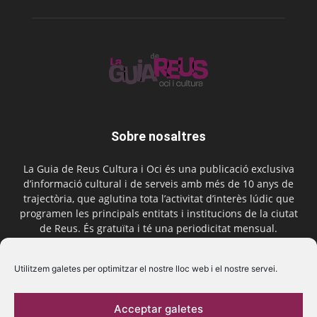
Sobre nosaltres
La Guia de Reus Cultura i Oci és una publicació exclusiva
d’informació cultural i de serveis amb més de 10 anys de
trajectòria, que aglutina tota l’activitat d’interès lúdic que
programen les principals entitats i institucions de la ciutat
de Reus. És gratuïta i té una periodicitat mensual.
Contactar-nos:
comercial@laguiadereus.com
Utilitzem galetes per optimitzar el nostre lloc web i el nostre servei.
Acceptar galetes
Segueix-nos