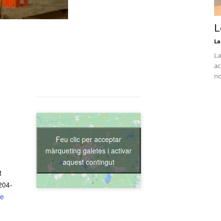
L
La
La
ac
no
Feu clic per acceptar
màrqueting galetes i activar
aquest contingut
t
204-
de