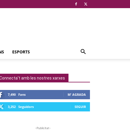
NS
ESPORTS
Connecta't amb les nostres xarxes
7,490
Fans
M' AGRADA
3,252
Seguidors
SEGUIR
-Publicitat-