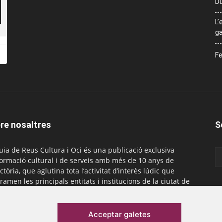
Du
L’
ga
Fe
re nosaltres
S
uia de Reus Cultura i Oci és una publicació exclusiva
formació cultural i de serveis amb més de 10 anys de
ctòria, que aglutina tota l’activitat d’interès lúdic que
ramen les principals entitats i institucions de la ciutat de
. És gratuïta i té una periodicitat mensual.
actar-nos:
comercial@laguiadereus.com
Acceptar galetes