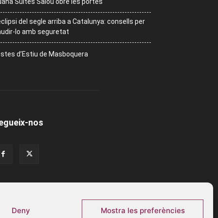
ana Suites Salou obre les portes
eclipsi del segle arriba a Catalunya: consells per
udir-lo amb seguretat
stes d’Estiu de Masboquera
egueix-nos
Deny
Mostra les preferències