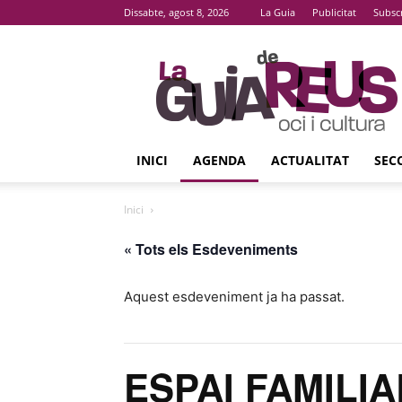
Dissabte, agost 8, 2026
La Guia
Publicitat
Subsc
La
Guia
De
Reus
INICI
AGENDA
ACTUALITAT
SEC
Inici
« Tots els Esdeveniments
Aquest esdeveniment ja ha passat.
ESPAI FAMILIAR