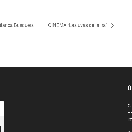
Blanca Busquets
CINEMA ‘Las uvas de la ira’
Ú
Ca
Im