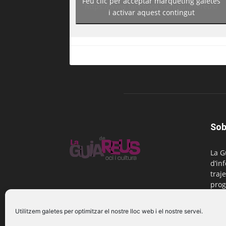
Feu clic per acceptar màrqueting galetes
https://www.facebook.com/guiadereus/
i activar aquest contingut
Sob
La G
d’in
traje
prog
Reus
Utilitzem galetes per optimitzar el nostre lloc web i el nostre servei.
Cont