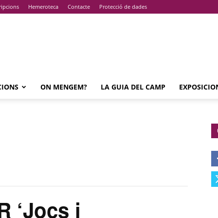
ripcions
Hemeroteca
Contacte
Protecció de dades
CIONS
ON MENGEM?
LA GUIA DEL CAMP
EXPOSICIO
 ‘Jocs i