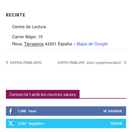
RECINTE
Centre de Lectura
Carrer Major, 15
Reus
,
Tarragona
43201
España
+ Mapa de Google
ESPAIS FAMILIARS
ESPAI FAMILIAR ‘Jocs i experimentació’
Connecta't amb les nostres xarxes
7,490
Fans
M' AGRADA
3,252
Seguidors
SEGUIR