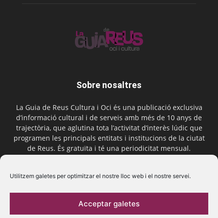
Sobre nosaltres
La Guia de Reus Cultura i Oci és una publicació exclusiva
d’informació cultural i de serveis amb més de 10 anys de
trajectòria, que aglutina tota l’activitat d’interès lúdic que
programen les principals entitats i institucions de la ciutat
de Reus. És gratuïta i té una periodicitat mensual.
Contactar-nos:
comercial@laguiadereus.com
Utilitzem galetes per optimitzar el nostre lloc web i el nostre servei.
Acceptar galetes
Segueix-nos