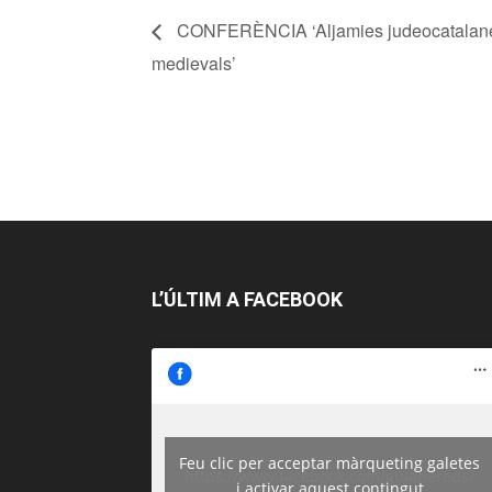
CONFERÈNCIA ‘Aljamies judeocatalane
medievals’
L’ÚLTIM A FACEBOOK
Feu clic per acceptar màrqueting galetes
https://www.facebook.com/guiadereus/
i activar aquest contingut