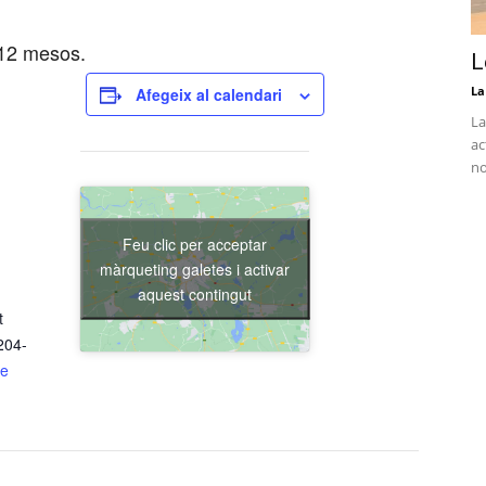
 12 mesos.
L
La
Afegeix al calendari
La
ac
no
Feu clic per acceptar
màrqueting galetes i activar
aquest contingut
t
204-
de