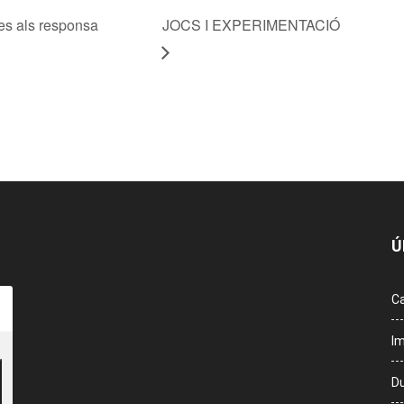
s als responsa
JOCS I EXPERIMENTACIÓ
Ú
Ca
Im
Du