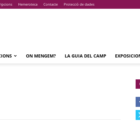
ripcions
Hemeroteca
Contacte
Protecció de dades
CIONS
ON MENGEM?
LA GUIA DEL CAMP
EXPOSICIO