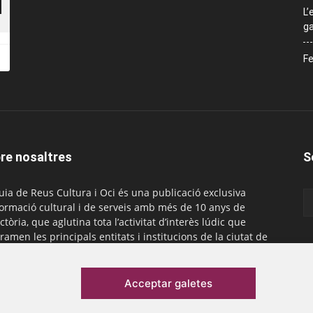
L’
ga
Fe
re nosaltres
S
uia de Reus Cultura i Oci és una publicació exclusiva
formació cultural i de serveis amb més de 10 anys de
ctòria, que aglutina tota l’activitat d’interès lúdic que
ramen les principals entitats i institucions de la ciutat de
. És gratuïta i té una periodicitat mensual.
actar-nos:
comercial@laguiadereus.com
Acceptar galetes