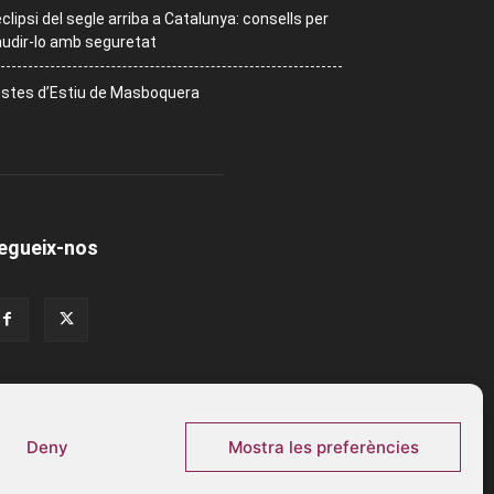
eclipsi del segle arriba a Catalunya: consells per
udir-lo amb seguretat
stes d’Estiu de Masboquera
egueix-nos
Deny
Mostra les preferències