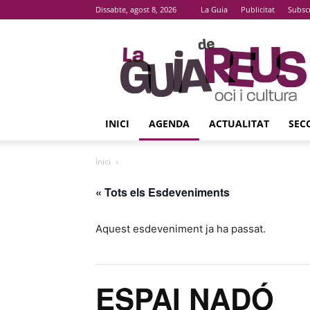
Dissabte, agost 8, 2026
La Guia
Publicitat
Subsc
La
Guia
De
Reus
INICI
AGENDA
ACTUALITAT
SEC
Inici
« Tots els Esdeveniments
Aquest esdeveniment ja ha passat.
ESPAI NADÓ