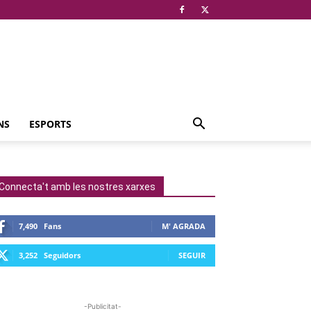
NS
ESPORTS
Connecta't amb les nostres xarxes
7,490
Fans
M' AGRADA
3,252
Seguidors
SEGUIR
-Publicitat-