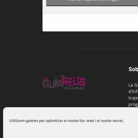
Sob
La G
d’in
traje
prog
Reus
Utilitzem galetes per optimitzar el nostre lloc web i el nostre servei.
Cont