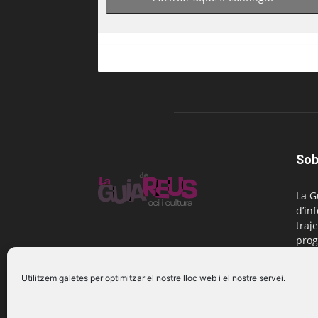
Sob
La G
d’in
traje
prog
Reus
Utilitzem galetes per optimitzar el nostre lloc web i el nostre servei.
Cont