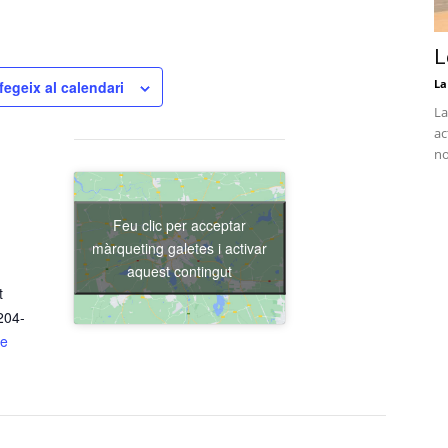
L
La
fegeix al calendari
La
ac
no
Feu clic per acceptar
màrqueting galetes i activar
aquest contingut
t
204-
de