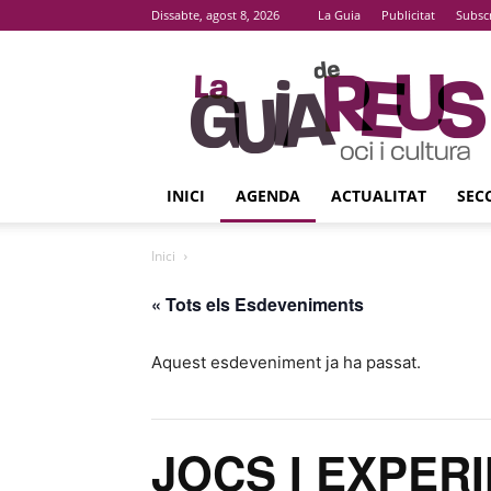
Dissabte, agost 8, 2026
La Guia
Publicitat
Subsc
La
Guia
De
Reus
INICI
AGENDA
ACTUALITAT
SEC
Inici
« Tots els Esdeveniments
Aquest esdeveniment ja ha passat.
JOCS I EXPER