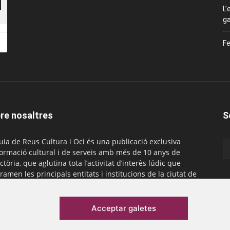
L’
ga
Fe
re nosaltres
S
uia de Reus Cultura i Oci és una publicació exclusiva
formació cultural i de serveis amb més de 10 anys de
ctòria, que aglutina tota l’activitat d’interès lúdic que
ramen les principals entitats i institucions de la ciutat de
. És gratuïta i té una periodicitat mensual.
actar-nos:
comercial@laguiadereus.com
Acceptar galetes