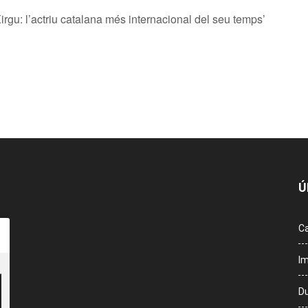
u: l’actriu catalana més internacional del seu temps’
Ú
Ca
Im
Du