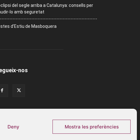
eclipsi del segle arriba a Catalunya: consells per
udir-lo amb seguretat
stes d’Estiu de Masboquera
egueix-nos
Deny
Mostra les preferències