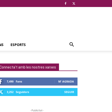
NS
ESPORTS
Connecta't amb les nostres xarxes
7,490
Fans
M' AGRADA
3,252
Seguidors
SEGUIR
-Publicitat-