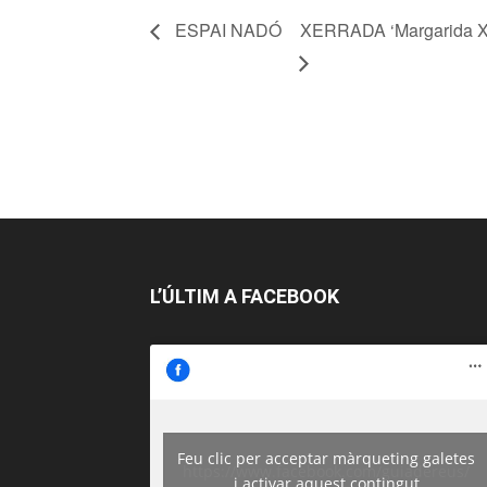
ESPAI NADÓ
XERRADA ‘Margarida Xirg
L’ÚLTIM A FACEBOOK
Feu clic per acceptar màrqueting galetes
https://www.facebook.com/guiadereus/
i activar aquest contingut