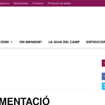
ripcions
Hemeroteca
Contacte
Protecció de dades
CIONS
ON MENGEM?
LA GUIA DEL CAMP
EXPOSICIO
IMENTACIÓ