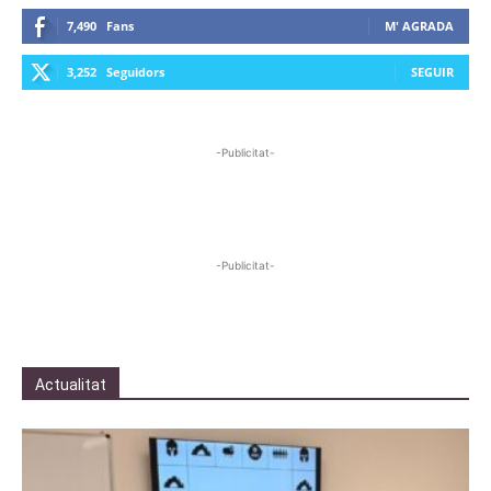
7,490
Fans
M' AGRADA
3,252
Seguidors
SEGUIR
-Publicitat-
-Publicitat-
Actualitat