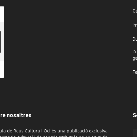
Ca
Im
Du
L’
ga
Fe
re nosaltres
S
uia de Reus Cultura i Oci és una publicació exclusiva