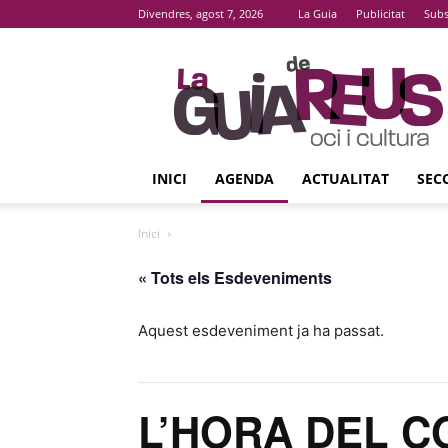
Divendres, agost 7, 2026
La Guia
Publicitat
Subs
La
Guia
De
Reus
INICI
AGENDA
ACTUALITAT
SEC
Inici
« Tots els Esdeveniments
Aquest esdeveniment ja ha passat.
L’HORA DEL C