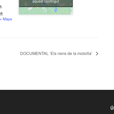
aquest contingut
15
na
+ Mapa
DOCUMENTAL ‘Els nens de la motxilla’
Ú