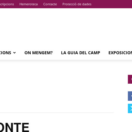
cripcions
Hemeroteca
Contacte
Protecció de dades
CIONS
ON MENGEM?
LA GUIA DEL CAMP
EXPOSICIO
ONTE