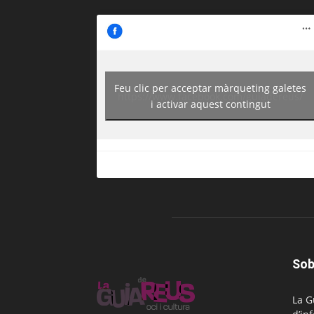
Feu clic per acceptar màrqueting galetes
https://www.facebook.com/guiadereus/
i activar aquest contingut
Sob
La G