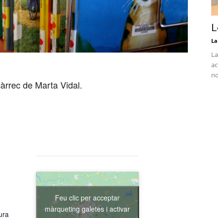
L
La
La
ac
no
càrrec de Marta Vidal.
Feu clic per acceptar
màrqueting galetes i activar
ura