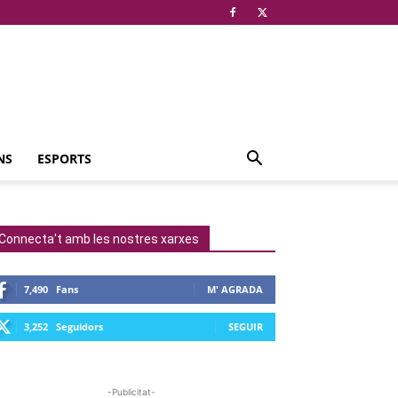
NS
ESPORTS
Connecta't amb les nostres xarxes
7,490
Fans
M' AGRADA
3,252
Seguidors
SEGUIR
-Publicitat-