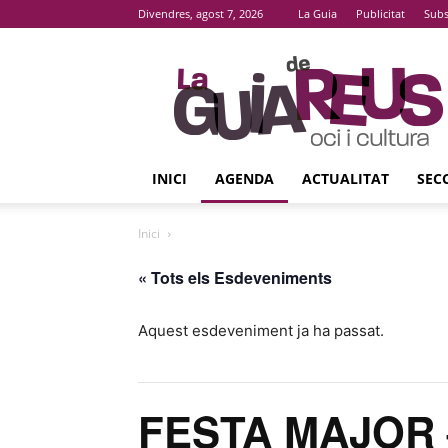
Divendres, agost 7, 2026
La Guia
Publicitat
Subs
La
Guia
De
Reus
INICI
AGENDA
ACTUALITAT
SEC
Inici
« Tots els Esdeveniments
Aquest esdeveniment ja ha passat.
FESTA MAJOR 