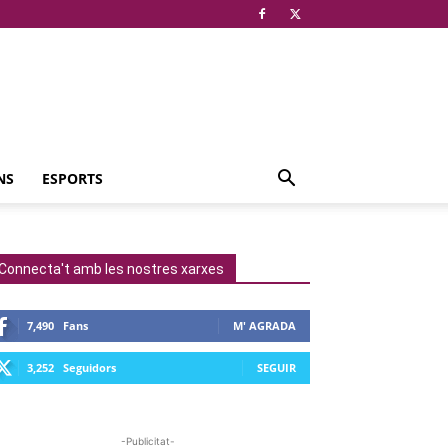
NS
ESPORTS
Connecta't amb les nostres xarxes
7,490
Fans
M' AGRADA
3,252
Seguidors
SEGUIR
-Publicitat-