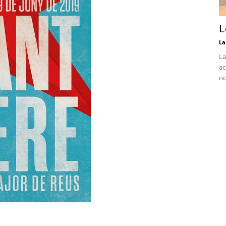
L
La
La
ac
no