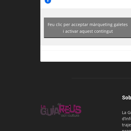
Feu clic per acceptar màrqueting galetes
https://www.facebook.com/guiadereus/
i activar aquest contingut
Sob
La G
d’in
traje
prog