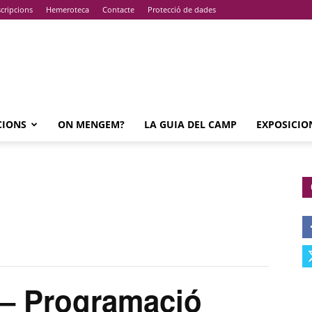
cripcions
Hemeroteca
Contacte
Protecció de dades
CIONS
ON MENGEM?
LA GUIA DEL CAMP
EXPOSICIO
– Programació