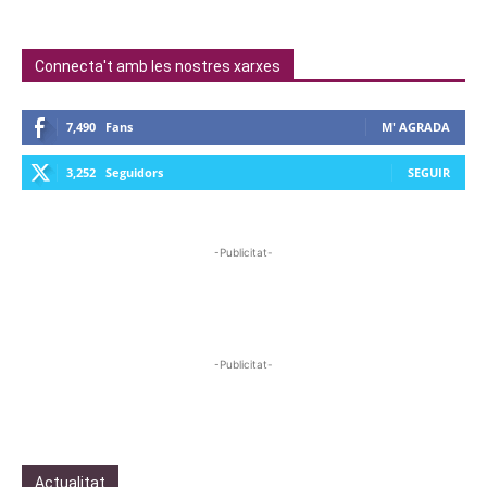
Connecta't amb les nostres xarxes
7,490
Fans
M' AGRADA
3,252
Seguidors
SEGUIR
-Publicitat-
-Publicitat-
Actualitat