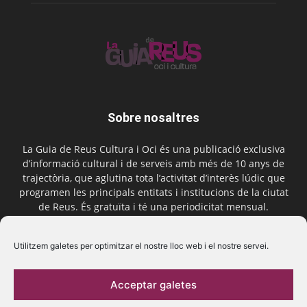
Sobre nosaltres
La Guia de Reus Cultura i Oci és una publicació exclusiva
d’informació cultural i de serveis amb més de 10 anys de
trajectòria, que aglutina tota l’activitat d’interès lúdic que
programen les principals entitats i institucions de la ciutat
de Reus. És gratuïta i té una periodicitat mensual.
Contactar-nos:
comercial@laguiadereus.com
Utilitzem galetes per optimitzar el nostre lloc web i el nostre servei.
Acceptar galetes
Segueix-nos