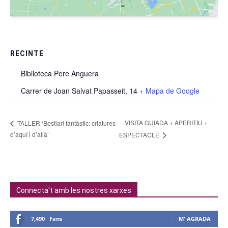
RECINTE
Biblioteca Pere Anguera
Carrer de Joan Salvat Papasseit, 14
+ Mapa de Google
VISITA GUIADA + APERITIU +
TALLER ‘Bestiari fantàstic: criatures
d’aquí i d’allà’
ESPECTACLE
Connecta't amb les nostres xarxes
7,490
Fans
M' AGRADA